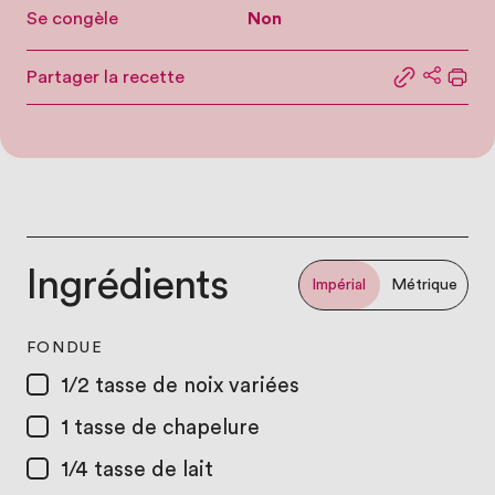
Se congèle
Non
Partager la recette
Partager le
Partage
Impr
Ingrédients
Impérial
Métrique
FONDUE
1/2 tasse
de noix variées
1 tasse
de chapelure
1/4 tasse
de lait