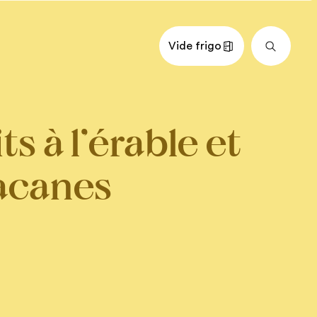
Vide frigo
nts
Impérial
Métrique
ts à l’érable et
e demi-sel, ramolli
 d’érable
acanes
 de vanille pure
sans lactose (ou lait régulier, au
 non blanchie
s d’avoine à cuisson rapide
es, hachées grossièrement
rbonate de soude