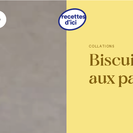
e
Ingrédie
COLLATIONS
Biscui
1/2 tasse
de beurr
2/3 tasse
de sucre
1
œuf
aux p
1 c. à thé
d’extrait
1 1/4 tasse
de lait 
choix)
2 tasses
de farine
2 tasses
de flocon
1/2 tasse
de pacan
1 c. à thé
de bica