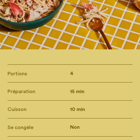
Portions
4
Préparation
15 min
Cuisson
10 min
Se congèle
Non