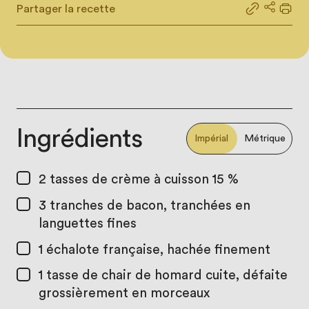
Partager la recette
Partager le
Partage
Impr
Ingrédients
Impérial
Métrique
2 tasses
de crème à cuisson 15 %
3
tranches de bacon, tranchées en
languettes fines
1
échalote française, hachée finement
1 tasse
de chair de homard cuite, défaite
grossièrement en morceaux