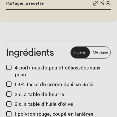
Partager la recette
Partager le
Partage
Impr
Ingrédients
Impérial
Métrique
4
poitrines de poulet désossées sans
peau
1 3/4 tasse
de crème épaisse 35 %
2 c. à table
de beurre
2 c. à table
d’huile d'olive
1
poivron rouge, coupé en lanières