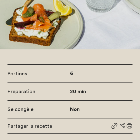
Portions
6
Préparation
20 min
Se congèle
Non
Partager la recette
Partager le
Partage
Impr