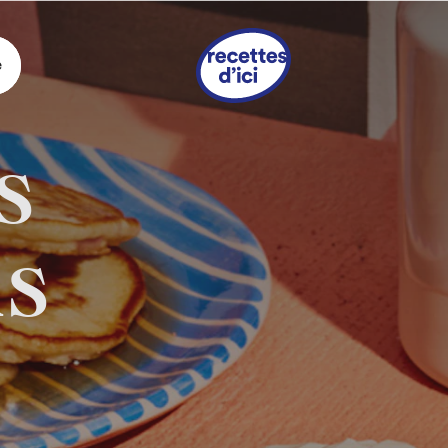
e
s
hs
s