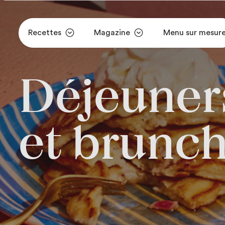
Recettes
Magazine
Menu sur mesur
Aller au contenu principal
Déjeuner
et brunc
Déjeuner