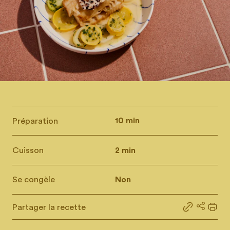
Préparation
10 min
Cuisson
2 min
Se congèle
Non
Partager la recette
Partager le
Partage
Impr