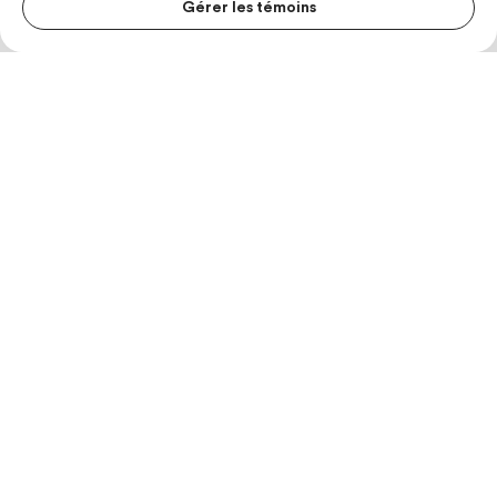
Gérer les témoins
MENU S
MESUR