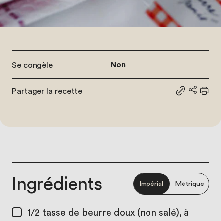
Se congèle
Non
Partager la recette
Partager le
Partage
Impr
Ingrédients
Impérial
Métrique
1/2 tasse
de beurre doux (non salé), à