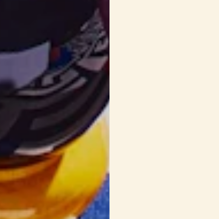
finement
3 c. à soupe
de no
finement
1 c. à soupe
de be
Sel et poivre du m