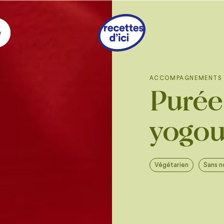
e
Ingrédie
ACCOMPAGNEMENTS
Purée
2 tasses
de courge
coupée en cubes d
1 c. à soupe
d’huil
yogou
1/2 tasse
de yogou
Sel et poivre du m
Végétarien
Sans n
GARNITURES
Petites feuilles d
2 c. à soupe
de be