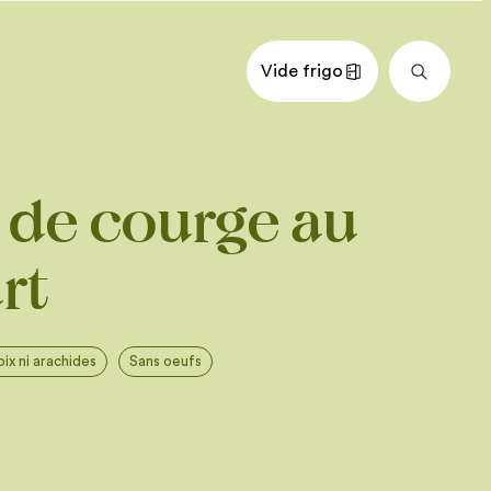
Vide frigo
nts
Impérial
Métrique
 de courge au
 Butternut, épluchée, épépinée,
’environ 2,5 cm (1 po)
e d’olive
rt
rt nature 10 %
oulin
oix ni arachides
Sans oeufs
e sauge fraîches
urre, fondu