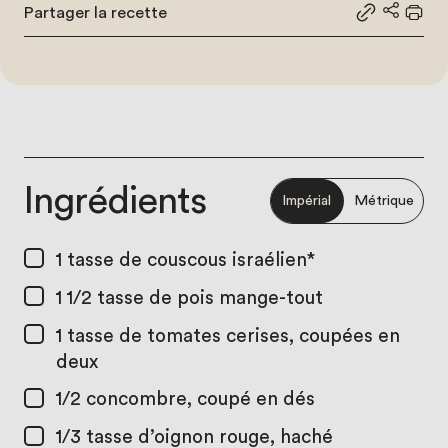
Partager la recette
Partager le
Partage
Impr
Ingrédients
Impérial
Métrique
1 tasse
de couscous israélien*
1 1/2 tasse
de pois mange-tout
1 tasse
de tomates cerises, coupées en
deux
1/2
concombre, coupé en dés
1/3 tasse
d’oignon rouge, haché