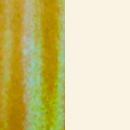
désiré)
Sel et poivre du m
GARNITURES
2
oignons verts, c
3 c. à soupe
de fr
1/2 tasse
de noix 
grossièrement