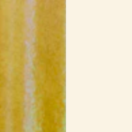
8
radis
3 c. à soupe
de be
1 c. à soupe
d’huil
3 c. à soupe
de si
1 c. à thé
de sel
Poivre du moulin
VINAIGRETTE CRÉMEU
1/4 tasse
de lait d
1/4 tasse
de mayo
1/2 c. à thé
de suc
1 c. à thé
de mout
1 c. à thé
de sel à l
3 c. à soupe
de fr