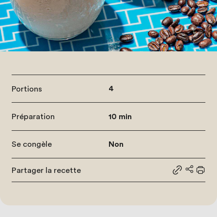
Portions
4
Préparation
10 min
Se congèle
Non
Partager la recette
Partager le
Partage
Impr