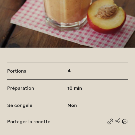
Portions
4
Préparation
10 min
Se congèle
Non
Partager la recette
Partager le
Partage
Impr