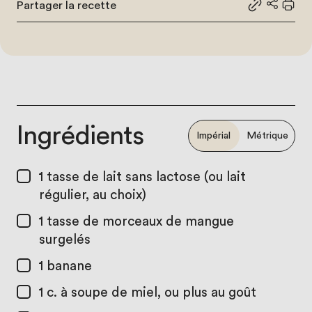
Partager la recette
Partager le
Partage
Impr
Ingrédients
Impérial
Métrique
1 tasse
de lait sans lactose (ou lait
régulier, au choix)
1 tasse
de morceaux de mangue
surgelés
1
banane
1 c. à soupe
de miel, ou plus au goût