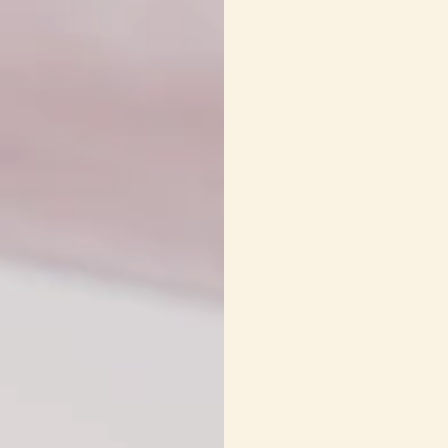
1 tasse
de petits 
framboises, des b
4 tasses
d’infusio
1/2 tasse
de lait 
Brins de lavande