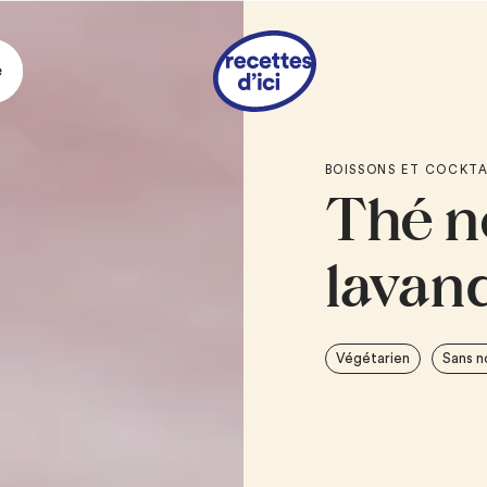
e
Ingrédie
BOISSONS ET COCKTA
Thé no
INFUSION DE THÉ NOI
5
sachets de thé n
lavan
4 tasses
d’eau bou
1 c. à soupe
de la
2 c. à soupe à 1/4
Végétarien
Sans n
THÉ NOIR GLACÉ À L
2 tasses
de glaço