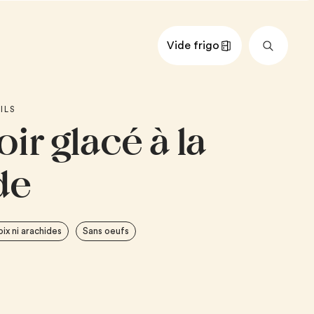
Vide frigo
nts
Impérial
Métrique
ILS
ir glacé à la
R À LA LAVANDE
oir
de
illante
vande séchée comestible
 tasse
de miel, au goût
oix ni arachides
Sans oeufs
A LAVANDE
ns