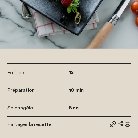
Portions
12
Préparation
10 min
Se congèle
Non
Partager la recette
Partager le
Partage
Impr