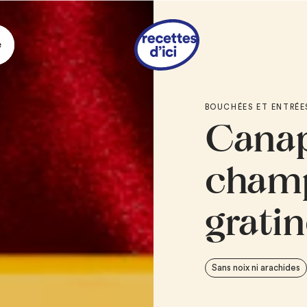
e
Ingrédie
BOUCHÉES ET ENTRÉE
Canap
2 c. à soupe
de be
1/3 tasse
d’oignon
2
gousses d’ail, h
champ
4 tasses
de champ
quartiers
grati
1
tomate, épépiné
1 c. à thé
de cari 
1/4 tasse
de vin bl
Sans noix ni arachides
2/3 tasse
de crèm
1
baguette, coupé