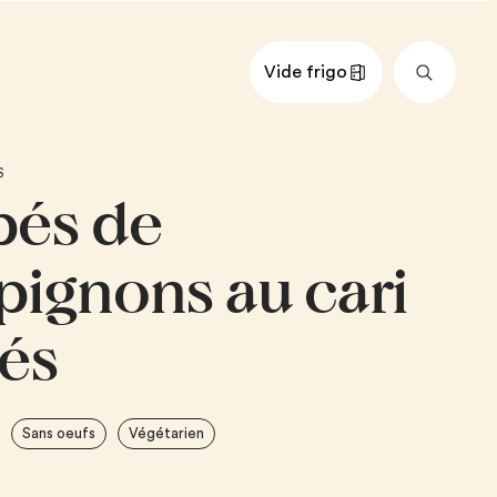
Vide frigo
nts
Impérial
Métrique
S
és de
urre
, haché
achées
ignons au cari
ignons de Paris, coupés en
nés
e, coupée en dés
en poudre
anc
Sans oeufs
Végétarien
e à cuisson 15 %
e en tranches