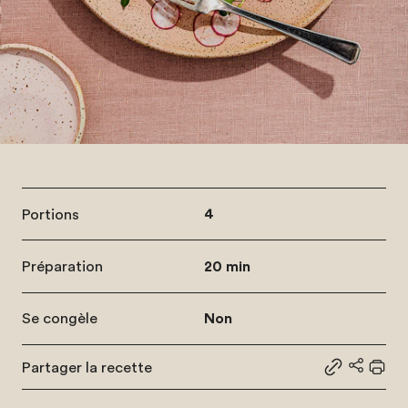
Portions
4
Préparation
20 min
Se congèle
Non
Partager la recette
Partager le
Partage
Impr