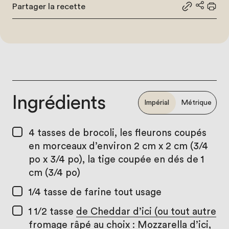
Partager la recette
Partager le
Partage
Impr
Ingrédients
Impérial
Métrique
4 tasses
de brocoli, les fleurons coupés
en morceaux d’environ 2 cm x 2 cm (3/4
po x 3/4 po), la tige coupée en dés de 1
cm (3/4 po)
1/4 tasse
de farine tout usage
1 1/2 tasse
de Cheddar d’ici (ou tout autre
fromage râpé au choix : Mozzarella d’ici,