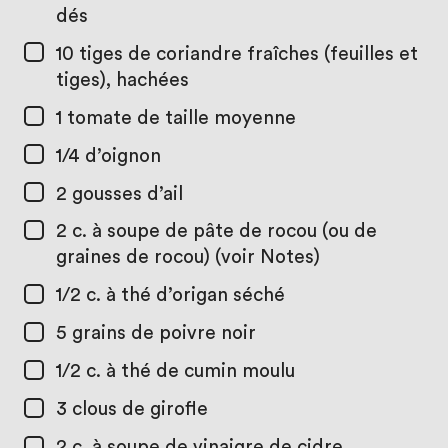
dés
10
tiges de coriandre fraîches (feuilles et
tiges), hachées
1
tomate de taille moyenne
1/4
d’oignon
2
gousses d’ail
2 c. à soupe
de pâte de rocou (ou de
graines de rocou) (voir Notes)
1/2 c. à thé
d’origan séché
5
grains de poivre noir
1/2 c. à thé
de cumin moulu
3
clous de girofle
2 c. à soupe
de vinaigre de cidre