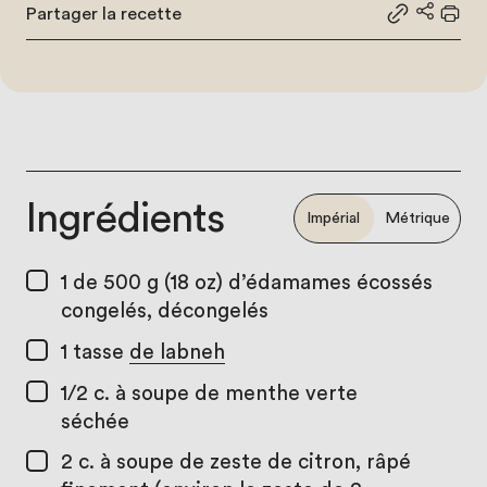
Partager la recette
Partager le
Partage
Impr
Ingrédients
Impérial
Métrique
1
de 500 g (18 oz) d’édamames écossés
congelés, décongelés
1 tasse
de labneh
1/2 c. à soupe
de menthe verte
séchée
2 c. à soupe
de zeste de citron, râpé