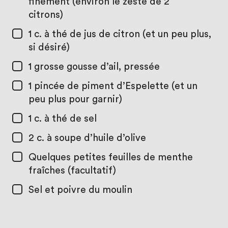
finement (environ le zeste de 2
citrons)
1 c. à thé
de jus de citron (et un peu plus,
si désiré)
1
grosse gousse d’ail, pressée
1
pincée de piment d’Espelette (et un
peu plus pour garnir)
1 c. à thé
de sel
2 c. à soupe
d’huile d’olive
Quelques petites feuilles de menthe
fraîches (facultatif)
Sel et poivre du moulin