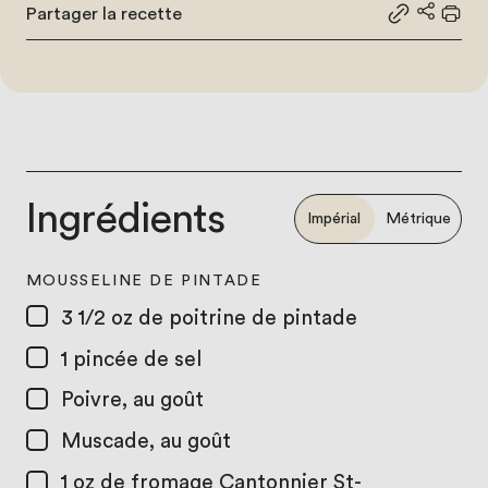
Partager la recette
Partager le
Partage
Impr
Ingrédients
Impérial
Métrique
MOUSSELINE DE PINTADE
3 1/2 oz
de poitrine de pintade
1
pincée de sel
Poivre, au goût
Muscade, au goût
1 oz
de fromage Cantonnier St-