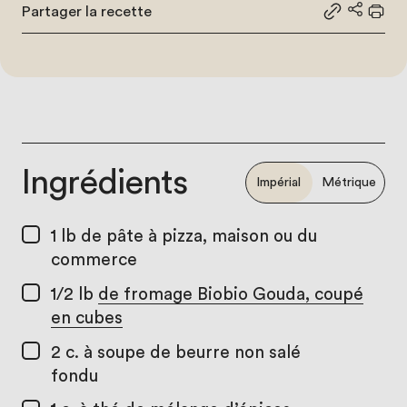
Partager la recette
Partager le
Partage
Impr
Ingrédients
Impérial
Métrique
1 lb
de pâte à pizza, maison ou du
commerce
1/2 lb
de fromage Biobio Gouda, coupé
en cubes
2 c. à soupe
de beurre non salé
fondu