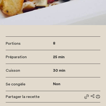
Portions
8
Préparation
25 min
Cuisson
30 min
Se congèle
Non
Partager la recette
Partager le
Partage
Impr