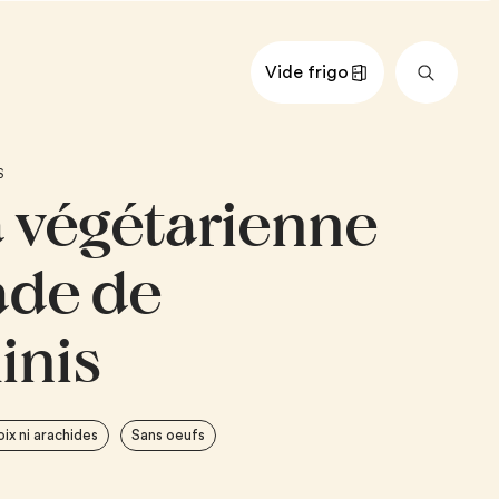
Vide frigo
nts
Impérial
Métrique
S
 végétarienne
S
 (d’une longueur d’environ 15 cm [6
ade de
ubans à l’économe
en rondelles fines
inis
lé finement
th frais, haché grossièrement
uilles de persil plat fraîches,
oix ni arachides
Sans oeufs
 émietté