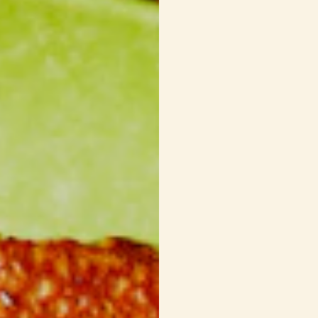
1/2 c. à thé
de sel
Poivre du moulin