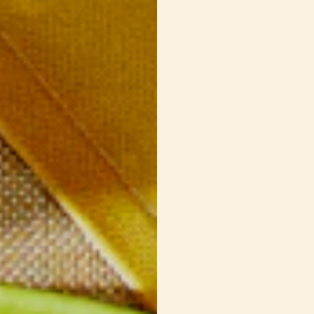
VINAIGRETTE CITRON
1 c. à soupe
de ze
(environ le zeste d
3 c. à soupe
de ju
citron)
1 c. à thé
de miel
2 c. à soupe
d’hui
Sel et poivre du m
SOCCA
1 tasse
de farine 
3 c. à soupe
d’hui
1 tasse
de lait
1
petite gousse d’a