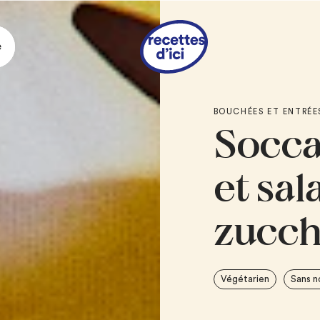
e
Ingrédie
BOUCHÉES ET ENTRÉE
Socca
SALADE DE ZUCCHINI
2
petits zucchinis
et sal
po]), taillés en r
3
radis, tranchés 
zucch
1
oignon vert, cise
2 c. à soupe
d’ane
2 c. à soupe
de fe
Végétarien
Sans n
hachées
1/4 tasse
de feta,