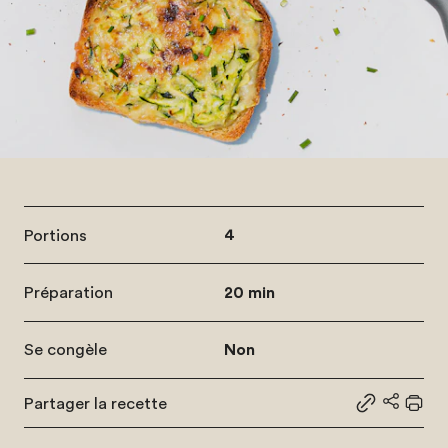
Portions
4
Préparation
20 min
Se congèle
Non
Partager la recette
Partager le
Partage
Impr