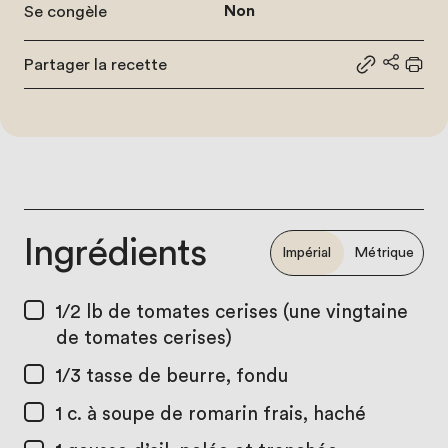
Se congèle
Non
Partager la recette
Partager le
Partage
Impr
Ingrédients
Impérial
Métrique
1/2 lb
de tomates cerises (une vingtaine
de tomates cerises)
1/3 tasse
de beurre, fondu
1 c. à soupe
de romarin frais, haché