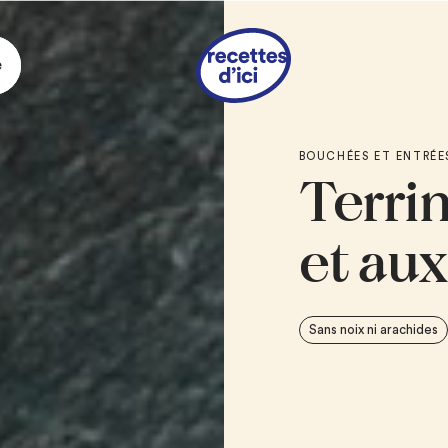
e
Ingrédie
BOUCHÉES ET ENTRÉE
Terri
1 c. à soupe
de be
1 tasse
de poireau,
1
tomate, coupée e
et aux
po)
2
poivrons rouges
d’environ 1,25 cm 
Sans noix ni arachides
1
petite courgette
(1/2 po)
3
gousses d’ail, h
3
sachets de 7 g (