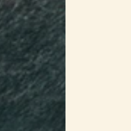
2 c. à soupe
de vi
1 tasse
de crème à
2
avocats
3 c. à soupe
de ju
9 oz
de crevettes
décortiquées
1/4 tasse
de feuill
hachées
Sel et poivre du m