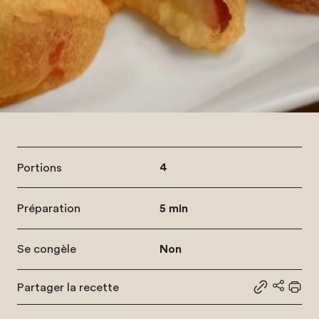
Portions
4
Préparation
5 min
Se congèle
Non
Partager la recette
Partager le
Partage
Impr