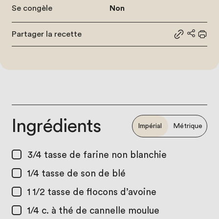
Se congèle
Non
Partager la recette
Partager le
Partage
Impr
Ingrédients
Impérial
Métrique
3/4 tasse
de farine non blanchie
1/4 tasse
de son de blé
1 1/2 tasse
de flocons d’avoine
1/4 c. à thé
de cannelle moulue