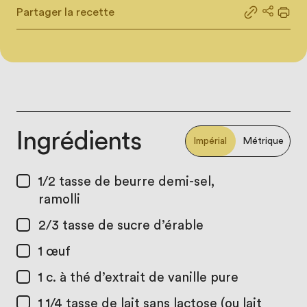
Partager la recette
Partager le
Partage
Impr
Ingrédients
Impérial
Métrique
1/2 tasse
de beurre demi-sel,
ramolli
2/3 tasse
de sucre d’érable
1
œuf
1 c. à thé
d’extrait de vanille pure
1 1/4 tasse
de lait sans lactose (ou lait