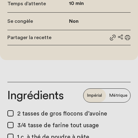
Temps d’attente
10 min
Se congèle
Non
Partager la recette
Partager le
Partage
Impr
Ingrédients
Impérial
Métrique
2 tasses
de gros flocons d’avoine
3/4 tasse
de farine tout usage
1 c. à thé
de poudre à pâte