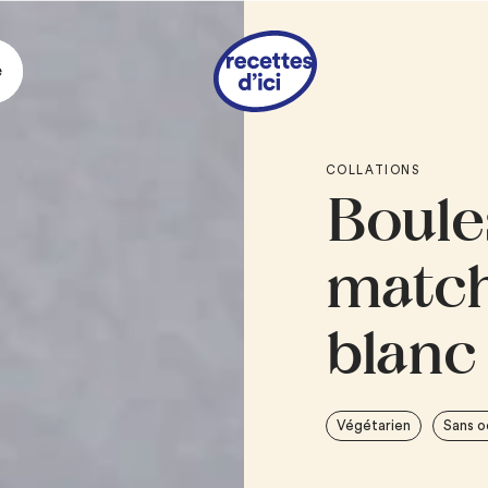
e
Ingrédie
COLLATIONS
Boule
3/4 tasse
de noix 
1/4 c. à thé
de sel
1 1/2 tasse
de floc
match
1 c. à soupe
de po
1/2 tasse
de pistol
blanc
blanc
1 c. à thé
d’extrait
1 c. à soupe
de sir
Végétarien
Sans o
1/4 tasse
de lait