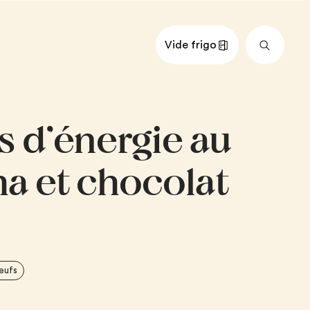
Vide frigo
nts
Impérial
Métrique
s d’énergie au
de cajou
ons d’avoine
a et chocolat
udre de thé vert matcha
es (pastilles) de chocolat
 de vanille pur
op d’érable
eufs