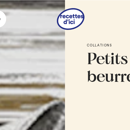
e
Ingrédie
COLLATIONS
Petits
1/2 tasse
de beurr
1/2 tasse
de sucre
1
œuf
beurr
2 1/2 tasse
de far
1/2 c. à thé
de pou
1
pincée de sel
1/4 tasse
de poud
1 1/2 tasse
de sucr
2 c. à soupe
de ju
Sucre granulé