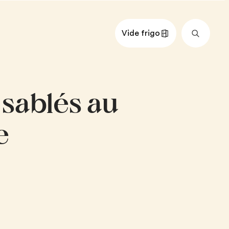
Vide frigo
nts
Impérial
Métrique
 sablés au
e (idéalement demi-sel)
 granulé ou sucre d’érable
e
ine
dre à pâte
re d’amande
e glacé
s de citron