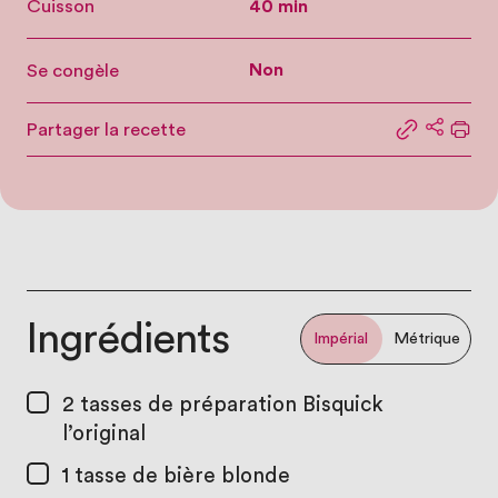
Cuisson
40 min
Se congèle
Non
Partager la recette
Partager le
Partage
Impr
Ingrédients
Impérial
Métrique
2 tasses
de préparation Bisquick
l’original
1 tasse
de bière blonde