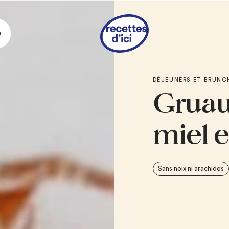
e
Ingrédie
DÉJEUNERS ET BRUNC
Gruau
1 tasse
de crème 
1 tasse
d’eau
1/3 tasse
d’abrico
miel e
2/3 tasse
de floco
minutes
Miel, au goût
Sans noix ni arachides
Cannelle moulue, 