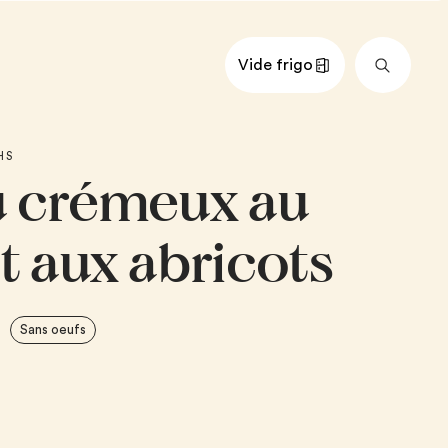
Vide frigo
nts
Impérial
Métrique
HS
 crémeux au
5 %
ts séchés, coupés en quatre
t aux abricots
ns d’avoine à cuisson en 5
Sans oeufs
au goût