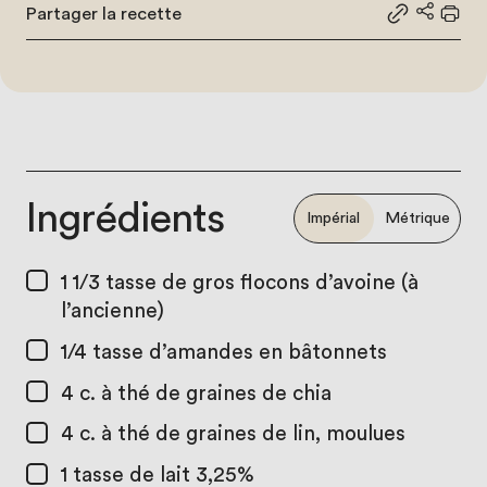
Partager la recette
Partager le
Partage
Impr
Ingrédients
Impérial
Métrique
1 1/3 tasse
de gros flocons d’avoine (à
l’ancienne)
1/4 tasse
d’amandes en bâtonnets
4 c. à thé
de graines de chia
4 c. à thé
de graines de lin, moulues
1 tasse
de lait 3,25%