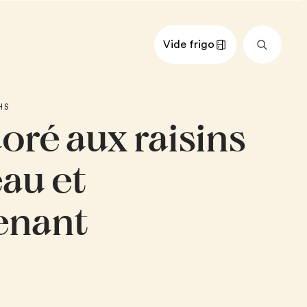
Vide frigo
nts
Impérial
Métrique
HS
oré aux raisins
au et
enant
elle moulue
 aux raisins
 (mélange de céréales)
eurre
cre à glacer