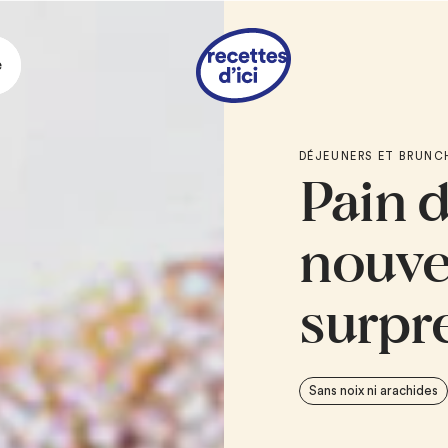
e
Ingrédie
DÉJEUNERS ET BRUNC
Pain d
PAIN DORÉ
1 tasse
de lait
nouve
3
œufs
1/4 tasse
de sucre
surpr
2 c. à thé
de cann
8
tranches de pain
3/4 tasse
de musli
Sans noix ni arachides
3 c. à soupe
de b
2 c. à soupe
de su