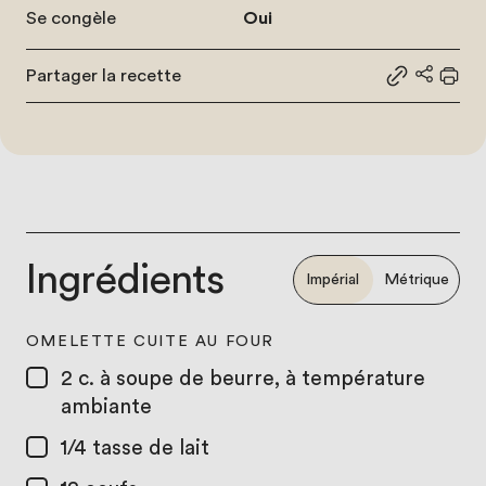
Se congèle
Oui
Partager la recette
Partager le
Partage
Impr
Ingrédients
Impérial
Métrique
OMELETTE CUITE AU FOUR
2 c. à soupe
de beurre, à température
ambiante
1/4 tasse
de lait