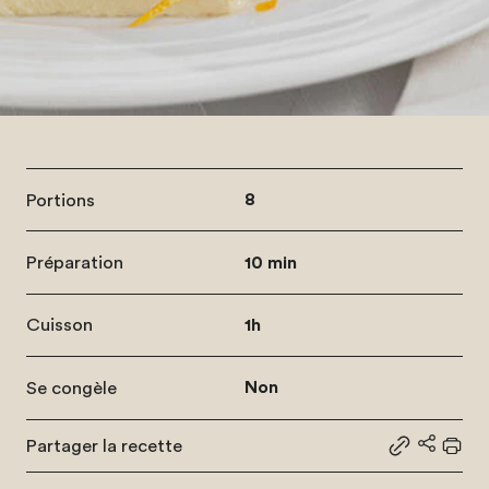
Portions
8
Préparation
10 min
Cuisson
1h
Se congèle
Non
Partager la recette
Partager le
Partage
Impr