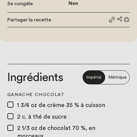
Se congèle
Non
Partager la recette
Partager le
Partage
Impr
Ingrédients
Impérial
Métrique
GANACHE CHOCOLAT
1 3/4 oz
de crème 35 % à cuisson
2 c. à thé
de sucre
2 1/3 oz
de chocolat 70 %, en
morceaux