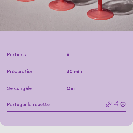
Portions
8
Préparation
30 min
Se congèle
Oui
Partager la recette
Partager le
Partage
Impr