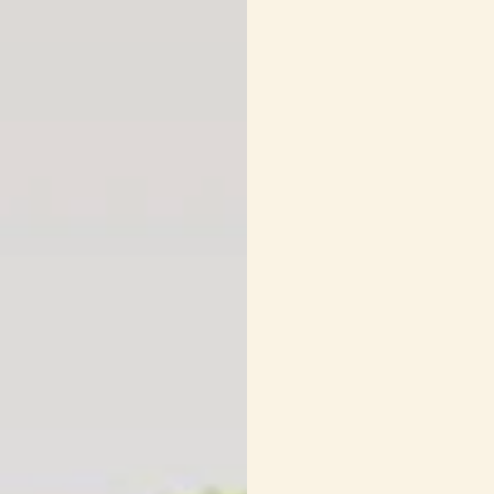
1
boîte de 398 ml (
dénoyautées et é
1 c. à soupe
de su