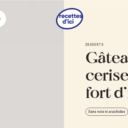
e
Ingrédie
DESSERTS
Gâtea
4
œufs, jaunes et
1/3 tasse
de cass
1 tasse
de lait
ceris
1/3 tasse
de Pinea
apéritif
fort d’
2 tasses
de farine
1 1/2 c. à thé
de p
1 c. à thé
de bica
Sans noix ni arachides
8 oz
de fromage C
1/2 c. à thé
de can