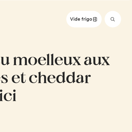
Vide frigo
nts
Impérial
Métrique
u moelleux aux
 blancs séparés
onade ou sucre
es et cheddar
u des Charentes ou autre vin
ici
oudre à pâte
rbonate de soude
heddar fort d'ici, râpé
nelle moulue