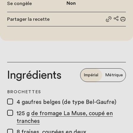
Se congèle
Non
Partager la recette
Partager le
Partage
Impr
Ingrédients
Impérial
Métrique
BROCHETTES
4
gaufres belges (de type Bel-Gaufre)
125 g
de fromage La Muse, coupé en
tranches
8
fraises, coupées en deux