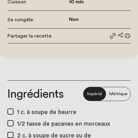
Cuisson
10 min
Se congèle
Non
Partager la recette
Partager le
Partage
Impr
Ingrédients
Impérial
Métrique
1 c. à soupe
de beurre
1/2 tasse
de pacanes en morceaux
2 c. à soupe
de sucre ou de