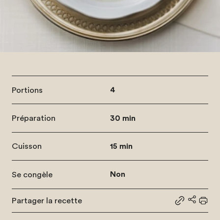
Portions
4
Préparation
30 min
Cuisson
15 min
Se congèle
Non
Partager la recette
Partager le
Partage
Impr