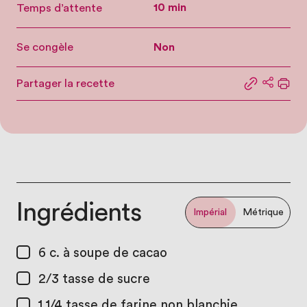
Temps d’attente
10 min
Se congèle
Non
Partager la recette
Partager le
Partage
Impr
Ingrédients
Impérial
Métrique
6 c. à soupe
de cacao
2/3 tasse
de sucre
1 1/4 tasse
de farine non blanchie