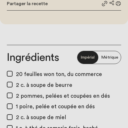
Partager la recette
Partager le
Partage
Impr
Ingrédients
Impérial
Métrique
20
feuilles won ton, du commerce
2 c. à soupe
de beurre
2
pommes, pelées et coupées en dés
1
poire, pelée et coupée en dés
2 c. à soupe
de miel