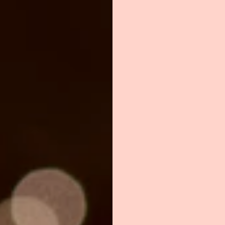
GLAÇAGE À LA CRÈM
1 1/2 c. à thé
de gé
aromatisée
2 1/4 tasses
de cr
froide
3/4 tasse
de sucre
1 1/2 c. à thé
d'ext
GARNITURE
1 1/2 c. à soupe
de
(environ le zeste 