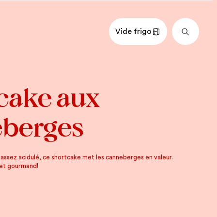
Vide frigo
nts
Impérial
Métrique
cake aux
E
e non salé, à température
berges
de canola (ou d’une autre huile au
e assez acidulé, ce shortcake met les canneberges en valeur.
lanc
s et gourmand!
empérature ambiante
 de vanille
 tout usage