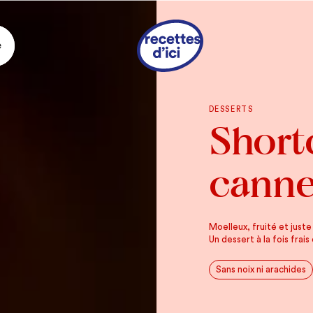
e
Ingrédie
DESSERTS
Short
GÂTEAU À LA VANILL
1/3 tasse
de beurr
canne
ambiante
1/3 tasse
d’huile 
goût neutre)
Moelleux, fruité et just
1 tasse
de sucre b
Un dessert à la fois frai
3
gros œufs, à t
Sans noix ni arachides
2 c. à thé
d’extrait
2 tasses
de farine